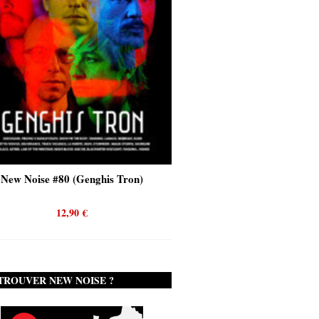
New Noise #80 (Genghis Tron)
New Noise #80 (Quicks
12,90
€
12,90
€
TROUVER NEW NOISE ?