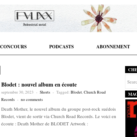
CONCOURS
PODCASTS
ABONNEMENT
CH
Blodet : nouvel album en écoute
septembre 30, 2023
-
Shorts
-
Tagged:
Blodet
,
Church Road
MAG
Records
-
no comments
Death Mother, le nouvel album du groupe post-rock suédois
Blodet, vient de sortir via Church Road Records. Le voici en
écoute : Death Mother de BLODET Artwork :