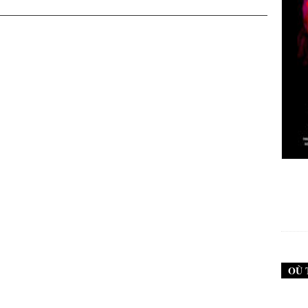
New Noise #79 (Neurosis)
12,90
€
OÙ 