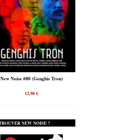
New Noise #80 (Genghis Tron)
New Noise #80 (Quicks
12,90
€
12,90
€
TROUVER NEW NOISE ?