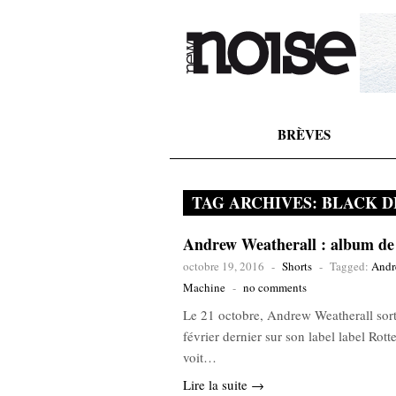
BRÈVES
TAG ARCHIVES:
BLACK D
Andrew Weatherall : album de 
octobre 19, 2016
-
Shorts
-
Tagged:
Andr
Machine
-
no comments
Le 21 octobre, Andrew Weatherall sor
février dernier sur son label label Rot
voit…
Lire la suite →