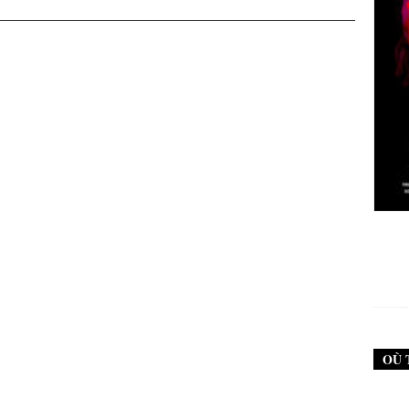
New Noise #79 (Neurosis)
12,90
€
OÙ 