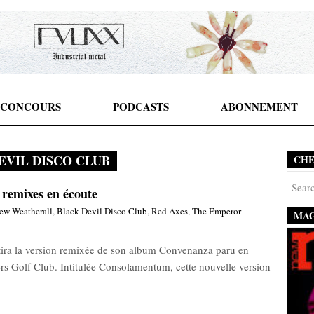
CONCOURS
PODCASTS
ABONNEMENT
EVIL DISCO CLUB
CH
remixes en écoute
ew Weatherall
,
Black Devil Disco Club
,
Red Axes
,
The Emperor
MAG
tira la version remixée de son album Convenanza paru en
ters Golf Club. Intitulée Consolamentum, cette nouvelle version