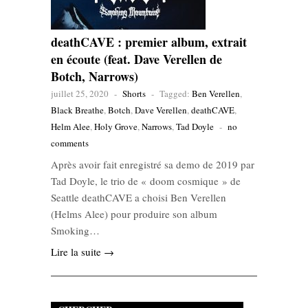
deathCAVE : premier album, extrait
en écoute (feat. Dave Verellen de
Botch, Narrows)
juillet 25, 2020
-
Shorts
-
Tagged:
Ben Verellen
,
Black Breathe
,
Botch
,
Dave Verellen
,
deathCAVE
,
Helm Alee
,
Holy Grove
,
Narrows
,
Tad Doyle
-
no
comments
Après avoir fait enregistré sa demo de 2019 par
Tad Doyle, le trio de « doom cosmique » de
Seattle deathCAVE a choisi Ben Verellen
(Helms Alee) pour produire son album
Smoking…
Lire la suite →