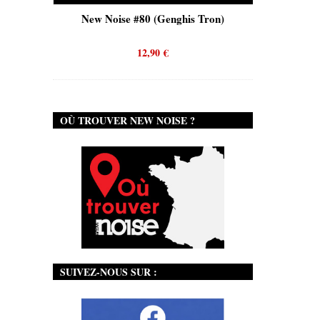
is)
New Noise #80 (Genghis Tron)
New No
12,90
€
OÙ TROUVER NEW NOISE ?
SUIVEZ-NOUS SUR :