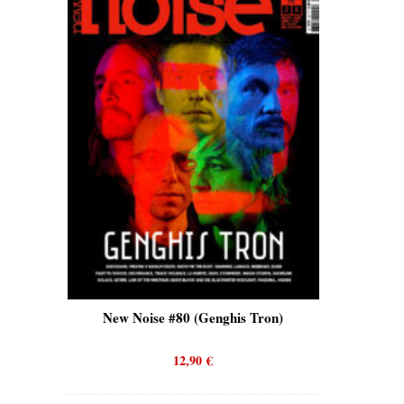
is)
New Noise #80 (Genghis Tron)
New No
12,90
€