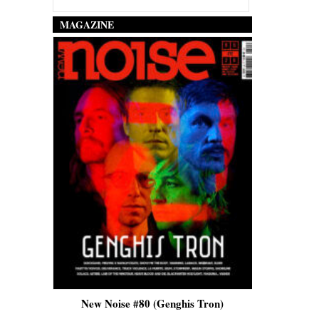
MAGAZINE
is)
New Noise #80 (Genghis Tron)
New No