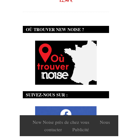
12,90
€
OÙ TROUVER NEW NOISE ?
SUIVEZ-NOUS SUR :
New Noise près de chez vous
Nous
contacter
Publicité