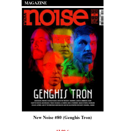
MAGAZINE
is)
New Noise #80 (Genghis Tron)
New No