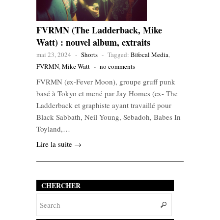
FVRMN (The Ladderback, Mike
Watt) : nouvel album, extraits
mai 23, 2024
-
Shorts
-
Tagged:
Bifocal Media
,
FVRMN
,
Mike Watt
-
no comments
FVRMN (ex-Fever Moon), groupe gruff punk
basé à Tokyo et mené par Jay Homes (ex- The
Ladderback et graphiste ayant travaillé pour
Black Sabbath, Neil Young, Sebadoh, Babes In
Toyland,…
Lire la suite →
CHERCHER