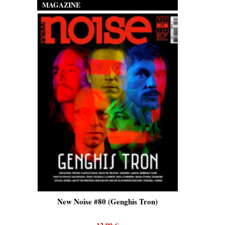
MAGAZINE
is)
New Noise #80 (Genghis Tron)
New No