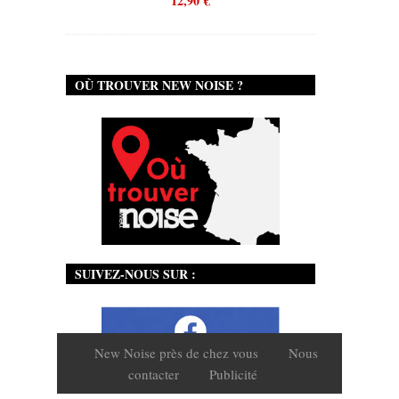
12,90
€
OÙ TROUVER NEW NOISE ?
SUIVEZ-NOUS SUR :
New Noise près de chez vous
Nous
contacter
Publicité