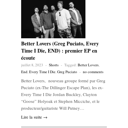
Better Lovers (Greg Puciato, Every
Time I Die, END) : premier EP en
écoute
juillet 8, 2023
-
Shorts
-
Tagged:
Better Lovers
,
End
,
Every Time I Die
,
Greg Puciato
-
no comments
Better Lovers, nouveau groupe formé par Greg
Puciato (ex-The Dillinger Escape Plan), les ex-
Every Time I Die Jordan Buckley, Clayton
“Goose” Holyoak et Stephen Micciche, et le
producteur/guitariste Will Putney…
Lire la suite →