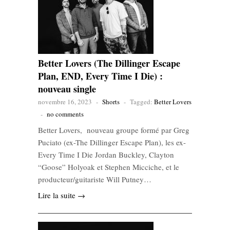
Better Lovers (The Dillinger Escape
Plan, END, Every Time I Die) :
nouveau single
novembre 16, 2023
-
Shorts
-
Tagged:
Better Lovers
-
no comments
Better Lovers, nouveau groupe formé par Greg
Puciato (ex-The Dillinger Escape Plan), les ex-
Every Time I Die Jordan Buckley, Clayton
“Goose” Holyoak et Stephen Micciche, et le
producteur/guitariste Will Putney…
Lire la suite →