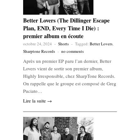
Better Lovers (The Dillinger Escape
Plan, END, Every Time I Die) :
premier album en écoute
octobre 24, 2024
-
Shorts
-
Tagged:
Better Lovers
,
Sharptone Records
-
no comments
Après un premier EP paru l’an dernier, Better
Lovers vient de sortir son premier album,
Highly Irresponsible, chez SharpTone Records.
On rappelle que le groupe est composé de Greg
Puciato…
Lire la suite →