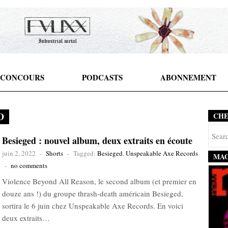
CONCOURS
PODCASTS
ABONNEMENT
D
CH
Besieged : nouvel album, deux extraits en écoute
juin 2, 2022
-
Shorts
-
Tagged:
Besieged
,
Unspeakable Axe Records
MAG
-
no comments
Violence Beyond All Reason, le second album (et premier en
douze ans !) du groupe thrash-death américain Besieged,
sortira le 6 juin chez Unspeakable Axe Records. En voici
deux extraits…