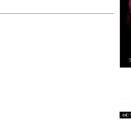
New Noise #79 (Neurosis)
12,90
€
OÙ 