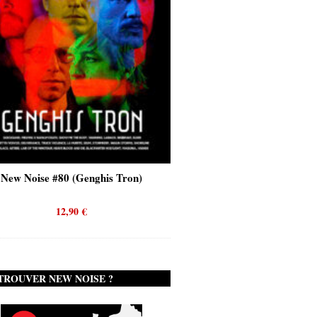
New Noise #80 (Genghis Tron)
New Noise #80 (Quicks
12,90
€
12,90
€
TROUVER NEW NOISE ?