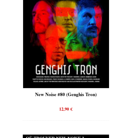
is)
New Noise #80 (Genghis Tron)
New No
12,90
€