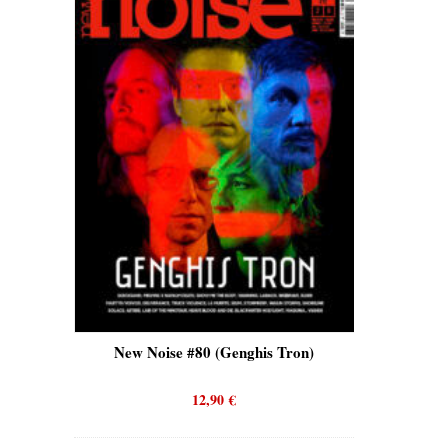
is)
New Noise #80 (Genghis Tron)
New No
12,90
€