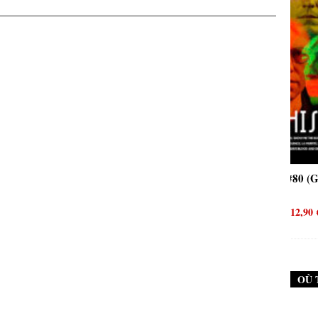
oise #79 (Neurosis)
New Noise #80 (Genghis Tron)
12,90
€
12,90
€
OÙ 