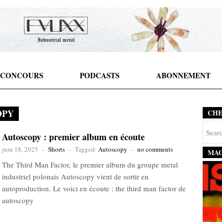
CONCOURS
PODCASTS
ABONNEMENT
OPY
CH
Autoscopy : premier album en écoute
juin 18, 2025
-
Shorts
-
Tagged:
Autoscopy
-
no comments
MAG
The Third Man Factor, le premier album du groupe metal
industriel polonais Autoscopy vient de sortir en
autoproduction. Le voici en écoute : the third man factor de
autoscopy