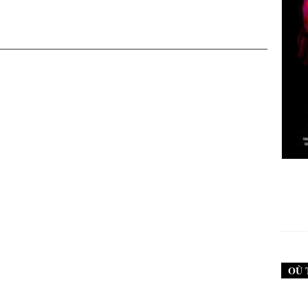
New Noise #79 (Neurosis)
12,90
€
OÙ 