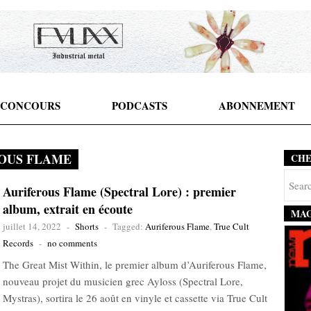
CONCOURS
PODCASTS
ABONNEMENT
OUS FLAME
CH
Auriferous Flame (Spectral Lore) : premier
album, extrait en écoute
MAG
juillet 14, 2022
-
Shorts
-
Tagged:
Auriferous Flame
,
True Cult
Records
-
no comments
The Great Mist Within, le premier album d’Auriferous Flame,
nouveau projet du musicien grec Ayloss (Spectral Lore,
Mystras), sortira le 26 août en vinyle et cassette via True Cult