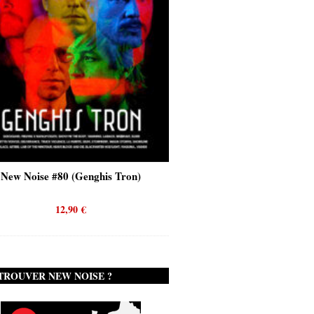
New Noise #80 (Genghis Tron)
New Noise #80 (Quicks
12,90
€
12,90
€
TROUVER NEW NOISE ?