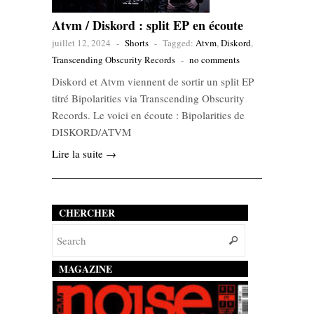
Atvm / Diskord : split EP en écoute
juillet 12, 2024
-
Shorts
-
Tagged:
Atvm
,
Diskord
,
Transcending Obscurity Records
-
no comments
Diskord et Atvm viennent de sortir un split EP
titré Bipolarities via Transcending Obscurity
Records. Le voici en écoute : Bipolarities de
DISKORD/ATVM
Lire la suite →
CHERCHER
MAGAZINE