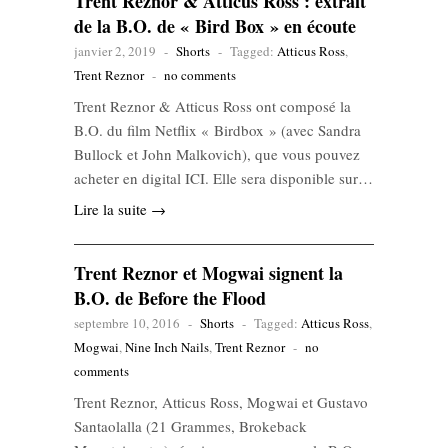
Trent Reznor & Atticus Ross : extrait
de la B.O. de « Bird Box » en écoute
janvier 2, 2019
-
Shorts
-
Tagged:
Atticus Ross
,
Trent Reznor
-
no comments
Trent Reznor & Atticus Ross ont composé la
B.O. du film Netflix « Birdbox » (avec Sandra
Bullock et John Malkovich), que vous pouvez
acheter en digital ICI. Elle sera disponible sur…
Lire la suite →
Trent Reznor et Mogwai signent la
B.O. de Before the Flood
septembre 10, 2016
-
Shorts
-
Tagged:
Atticus Ross
,
Mogwai
,
Nine Inch Nails
,
Trent Reznor
-
no
comments
Trent Reznor, Atticus Ross, Mogwai et Gustavo
Santaolalla (21 Grammes, Brokeback