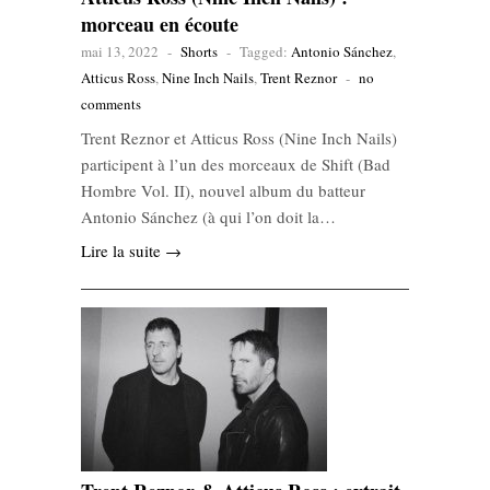
morceau en écoute
mai 13, 2022
-
Shorts
-
Tagged:
Antonio Sánchez
,
Atticus Ross
,
Nine Inch Nails
,
Trent Reznor
-
no
comments
Trent Reznor et Atticus Ross (Nine Inch Nails)
participent à l’un des morceaux de Shift (Bad
Hombre Vol. II), nouvel album du batteur
Antonio Sánchez (à qui l’on doit la…
Lire la suite →