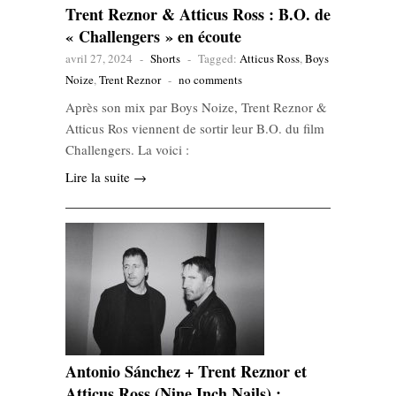
Trent Reznor & Atticus Ross : B.O. de
« Challengers » en écoute
avril 27, 2024
-
Shorts
-
Tagged:
Atticus Ross
,
Boys
Noize
,
Trent Reznor
-
no comments
Après son mix par Boys Noize, Trent Reznor &
Atticus Ros viennent de sortir leur B.O. du film
Challengers. La voici :
Lire la suite →
Antonio Sánchez + Trent Reznor et
Atticus Ross (Nine Inch Nails) :