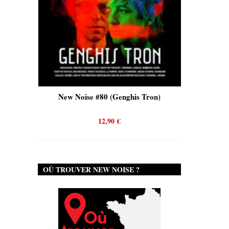
is)
New Noise #80 (Genghis Tron)
New No
12,90
€
OÙ TROUVER NEW NOISE ?