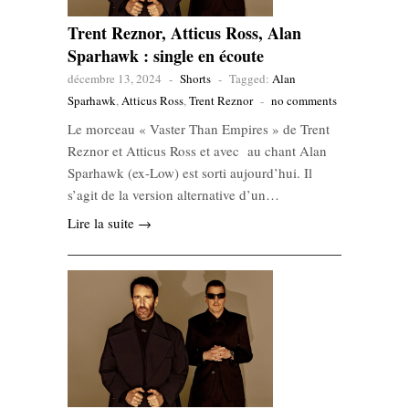
Trent Reznor, Atticus Ross, Alan
Sparhawk : single en écoute
décembre 13, 2024
-
Shorts
-
Tagged:
Alan
Sparhawk
,
Atticus Ross
,
Trent Reznor
-
no comments
Le morceau « Vaster Than Empires » de Trent
Reznor et Atticus Ross et avec au chant Alan
Sparhawk (ex-Low) est sorti aujourd’hui. Il
s’agit de la version alternative d’un…
Lire la suite →