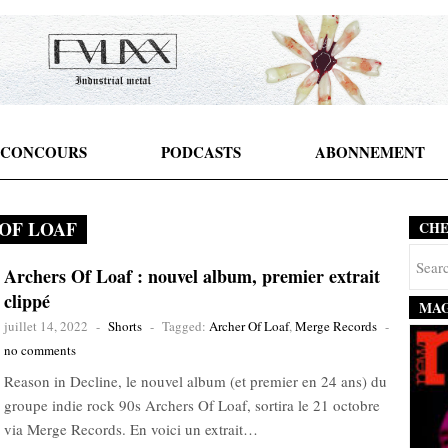
CONCOURS
PODCASTS
ABONNEMENT
OF LOAF
CH
Archers Of Loaf : nouvel album, premier extrait
clippé
MAG
juillet 14, 2022
-
Shorts
-
Tagged:
Archer Of Loaf
,
Merge Records
-
no comments
Reason in Decline, le nouvel album (et premier en 24 ans) du
groupe indie rock 90s Archers Of Loaf, sortira le 21 octobre
via Merge Records. En voici un extrait…