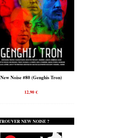
New Noise #80 (Genghis Tron)
New Noise #80 (Quicks
12,90
€
12,90
€
TROUVER NEW NOISE ?