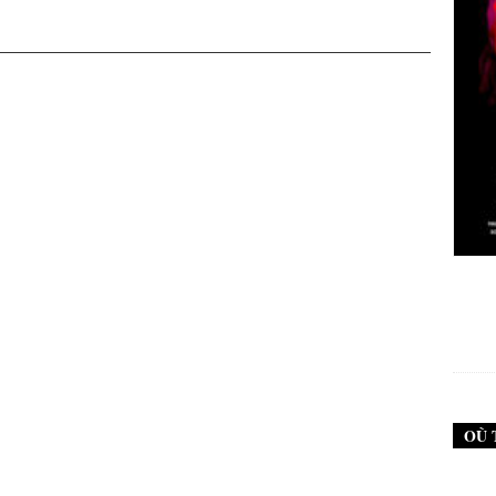
New Noise #79 (Neurosis)
12,90
€
OÙ 