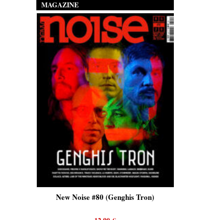
MAGAZINE
is)
New Noise #80 (Genghis Tron)
New No