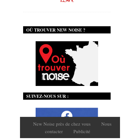
12,90
€
OÙ TROUVER NEW NOISE ?
SUIVEZ-NOUS SUR :
New Noise près de chez vous
Nous
contacter
Publicité