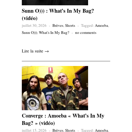
Sunn O))) : What’s In My Bag?
(vidéo)
juillet 30, 2026
-
Brèves
,
Shorts
-
Tagged:
Amoeba
,
Sunn O)))
,
What's In My Bag?
-
no comments
Lire la suite →
Converge : Amoeba « What’s In My
Bag? » (vidéo)
juillet 15, 2026
-
Brèves
,
Shorts
-
Tagged:
Amoeba
,