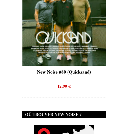
Tron)
New Noise #80 (Quicksand)
New 
12,90
€
OÙ TROUVER NEW NOISE ?