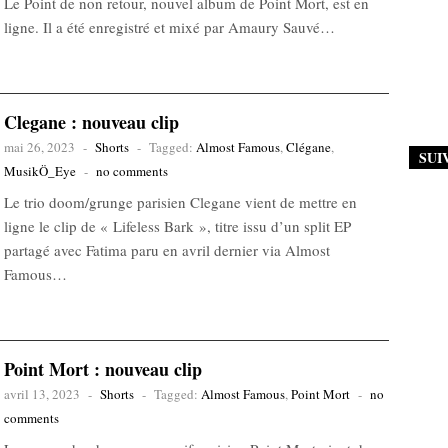
Le Point de non retour, nouvel album de Point Mort, est en
ligne. Il a été enregistré et mixé par Amaury Sauvé…
Clegane : nouveau clip
mai 26, 2023
-
Shorts
-
Tagged:
Almost Famous
,
Clégane
,
SUI
MusikÖ_Eye
-
no comments
Le trio doom/grunge parisien Clegane vient de mettre en
ligne le clip de « Lifeless Bark », titre issu d’un split EP
partagé avec Fatima paru en avril dernier via Almost
Famous…
Point Mort : nouveau clip
avril 13, 2023
-
Shorts
-
Tagged:
Almost Famous
,
Point Mort
-
no
comments