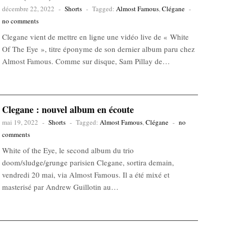
décembre 22, 2022
-
Shorts
-
Tagged:
Almost Famous
,
Clégane
-
no comments
Clegane vient de mettre en ligne une vidéo live de « White
Of The Eye », titre éponyme de son dernier album paru chez
Almost Famous. Comme sur disque, Sam Pillay de…
Clegane : nouvel album en écoute
mai 19, 2022
-
Shorts
-
Tagged:
Almost Famous
,
Clégane
-
no
comments
White of the Eye, le second album du trio
doom/sludge/grunge parisien Clegane, sortira demain,
vendredi 20 mai, via Almost Famous. Il a été mixé et
masterisé par Andrew Guillotin au…