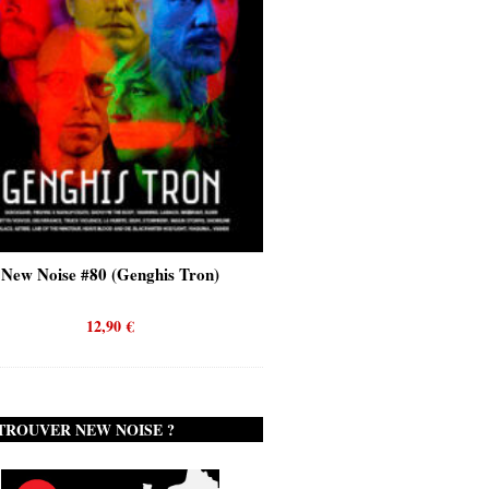
Tron)
New Noise #80 (Quicksand)
New N
12,90
€
TROUVER NEW NOISE ?