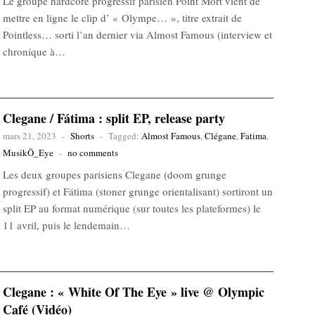
Le groupe hardcore progressif parisien Point Mort vient de
mettre en ligne le clip d’ « Olympe… », titre extrait de
Pointless… sorti l’an dernier via Almost Famous (interview et
chronique à…
Clegane / Fátima : split EP, release party
mars 21, 2023
-
Shorts
-
Tagged:
Almost Famous
,
Clégane
,
Fatima
,
MusikÖ_Eye
-
no comments
Les deux groupes parisiens Clegane (doom grunge
progressif) et Fátima (stoner grunge orientalisant) sortiront un
split EP au format numérique (sur toutes les plateformes) le
11 avril, puis le lendemain…
Clegane : « White Of The Eye » live @ Olympic
Café (Vidéo)