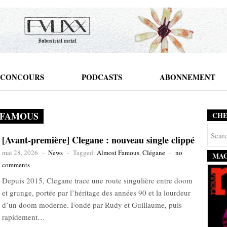
CONCOURS
PODCASTS
ABONNEMENT
 FAMOUS
CH
[Avant-première] Clegane : nouveau single clippé
mai 28, 2026
-
News
-
Tagged:
Almost Famous
,
Clégane
-
no
MAG
comments
Depuis 2015, Clegane trace une route singulière entre doom
et grunge, portée par l’héritage des années 90 et la lourdeur
d’un doom moderne. Fondé par Rudy et Guillaume, puis
rapidement…