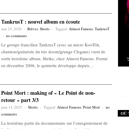
TankrusT : nouvel album en écoute
mai 25, 2026
-
Brèves
,
Shorts
-
Tagged:
Almost Famous
,
TankrusT
-
no comments
Le groupe francilien TankrusT (avec au micro KooTôh,
chanteur/guitariste du trio doom/grunge Clegane) vient de
sortir troisième album, Shrike, chez Almost Famous. Formé
en décembre 2006, le quintette développe depuis…
New Noise #79 (Neurosis)
New Noise #80 (Genghis 
12,90
€
12,90
€
Point Mort : making of « Le Point de non-
retour » part 3/3
juin 14, 2025
-
Shorts
-
Tagged:
Almost Famous
,
Point Mort
-
no
OÙ 
comments
La troisième partir du documentaire sur l’enregistrement de