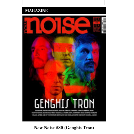
MAGAZINE
is)
New Noise #80 (Genghis Tron)
New No