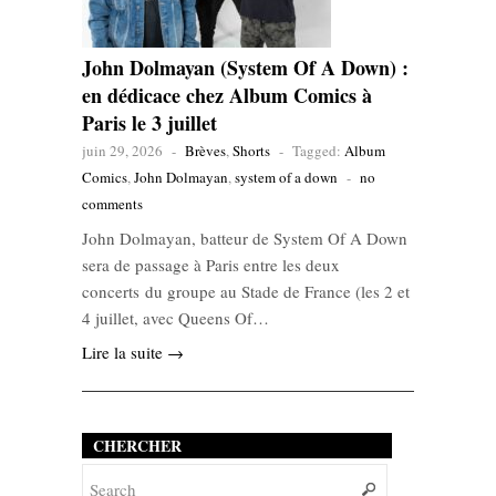
John Dolmayan (System Of A Down) :
en dédicace chez Album Comics à
Paris le 3 juillet
juin 29, 2026
-
Brèves
,
Shorts
-
Tagged:
Album
Comics
,
John Dolmayan
,
system of a down
-
no
comments
John Dolmayan, batteur de System Of A Down
sera de passage à Paris entre les deux
concerts du groupe au Stade de France (les 2 et
4 juillet, avec Queens Of…
Lire la suite →
CHERCHER