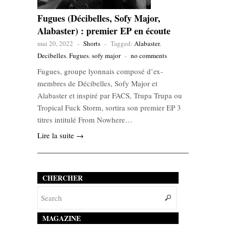
Fugues (Décibelles, Sofy Major,
Alabaster) : premier EP en écoute
mai 20, 2022
-
Shorts
-
Tagged:
Alabaster
,
Decibelles
,
Fugues
,
sofy major
-
no comments
Fugues, groupe lyonnais composé d’ex-
membres de Décibelles, Sofy Major et
Alabaster et inspiré par FACS, Trupa Trupa ou
Tropical Fuck Storm, sortira son premier EP 3
titres intitulé From Nowhere…
Lire la suite →
CHERCHER
MAGAZINE