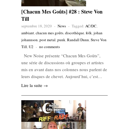
[Chacun Mes Goûts] #28 : Steve Von
Till
septembre 18, 2020
-
News
-
Tagged:
AC/DC
,
ambiant
,
chacun mes goûts
,
discothèque
,
folk
,
johan
johannson
,
post metal
,
punk
,
Randall Dunn
,
Steve Von
Till
,
U2
-
no comments
New Noise présente “Chacun Mes Goûts”,
une série de discussions où groupes et artistes
mis en avant dans nos colonnes nous parlent de
leurs disques de chevet. Aujourd’hui, c’est…
Lire la suite →