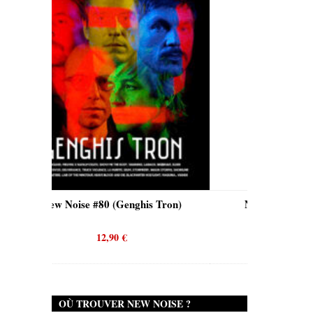
ghis Tron)
New Noise #80 (Quicksand)
12,90
€
OÙ TROUVER NEW NOISE ?