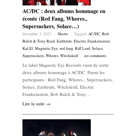
AC/DC : deux albums hommage en
écoute (Red Fang, Whores.,
Supersuckers, Solace…)
décembre 3, 2021
-
Shorts
-
Tagged:
AC/DC
,
Bob
Balch & Tony Reed
,
Earthride
,
Electric Frankeinstein
,
Kal-El
,
Magnetic Eye
,
red fang
,
Riff Lord
,
Solace
,
Supersuckers
,
Whores
,
Witchskull
-
no comments
Le label Magnetic Eye Records vient de sortir
deux albums hommage à AC/DC. Parmi les
participants : Red Fang, Whores., Supersuckers,
Solace, Earthride, Witchskull, Electric
Frankeinstein, Bob Balch & Tony…
Lire la suite →