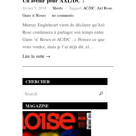
Un avenir pour AXL/DC ?
février 5, 2018
-
Shorts
-
Tagged:
AC/DC
,
Axl Rose
,
Guns 'n' Roses
-
no comments
Murray Engleheart vient de déclarer qu’Axl
Rose continuera à partager son temps entre
Guns ‘n’ Roses et AC/DC : « Pensez ce que
vous voulez, mais je l’ai déjà dit, et…
Lire la suite →
CHERCHER
MAGAZINE