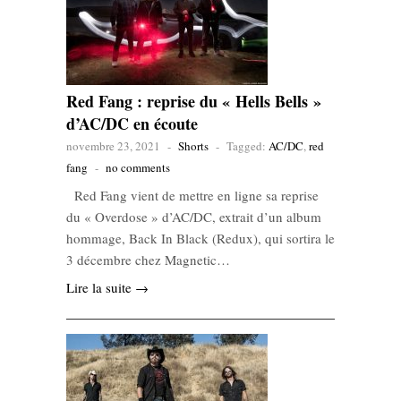
Red Fang : reprise du « Hells Bells »
d’AC/DC en écoute
novembre 23, 2021
-
Shorts
-
Tagged:
AC/DC
,
red
fang
-
no comments
Red Fang vient de mettre en ligne sa reprise
du « Overdose » d’AC/DC, extrait d’un album
hommage, Back In Black (Redux), qui sortira le
3 décembre chez Magnetic…
Lire la suite →