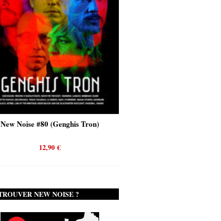
New Noise #80 (Genghis Tron)
New Noise #80 (Quicks
12,90
€
12,90
€
TROUVER NEW NOISE ?