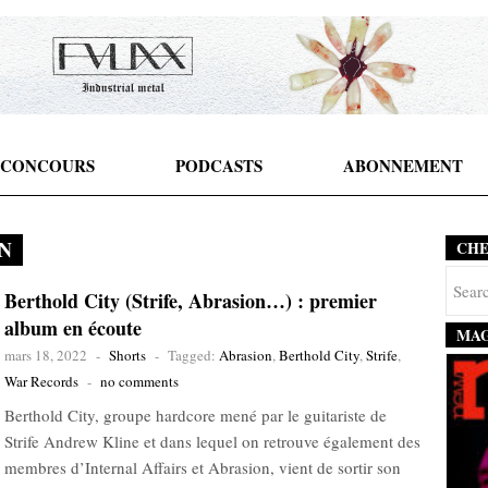
CONCOURS
PODCASTS
ABONNEMENT
N
CH
Berthold City (Strife, Abrasion…) : premier
album en écoute
MAG
mars 18, 2022
-
Shorts
-
Tagged:
Abrasion
,
Berthold City
,
Strife
,
War Records
-
no comments
Berthold City, groupe hardcore mené par le guitariste de
Strife Andrew Kline et dans lequel on retrouve également des
membres d’Internal Affairs et Abrasion, vient de sortir son