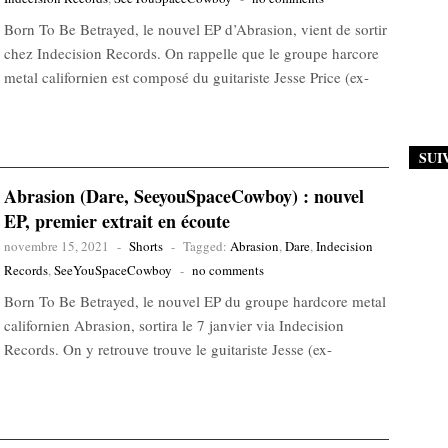
Born To Be Betrayed, le nouvel EP d’Abrasion, vient de sortir
chez Indecision Records. On rappelle que le groupe harcore
metal californien est composé du guitariste Jesse Price (ex-
SUI
Abrasion (Dare, SeeyouSpaceCowboy) : nouvel
EP, premier extrait en écoute
novembre 15, 2021
-
Shorts
-
Tagged:
Abrasion
,
Dare
,
Indecision
Records
,
SeeYouSpaceCowboy
-
no comments
Born To Be Betrayed, le nouvel EP du groupe hardcore metal
californien Abrasion, sortira le 7 janvier via Indecision
Records. On y retrouve trouve le guitariste Jesse (ex-