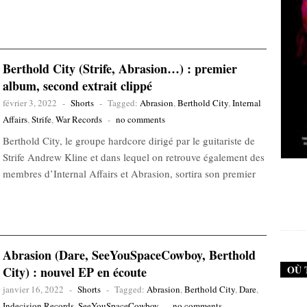
Berthold City (Strife, Abrasion…) : premier
album, second extrait clippé
février 3, 2022
-
Shorts
-
Tagged:
Abrasion
,
Berthold City
,
Internal
Affairs
,
Strife
,
War Records
-
no comments
Berthold City, le groupe hardcore dirigé par le guitariste de
Strife Andrew Kline et dans lequel on retrouve également des
New Noise #79 (Neurosis)
membres d’Internal Affairs et Abrasion, sortira son premier
12,90
€
Abrasion (Dare, SeeYouSpaceCowboy, Berthold
OÙ 
City) : nouvel EP en écoute
janvier 16, 2022
-
Shorts
-
Tagged:
Abrasion
,
Berthold City
,
Dare
,
Indecision Records
,
SeeYouSpaceCowboy
-
no comments