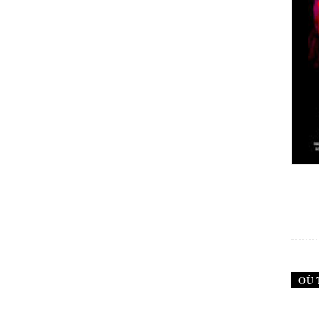
New Noise #79 (Neurosis)
12,90
€
OÙ 