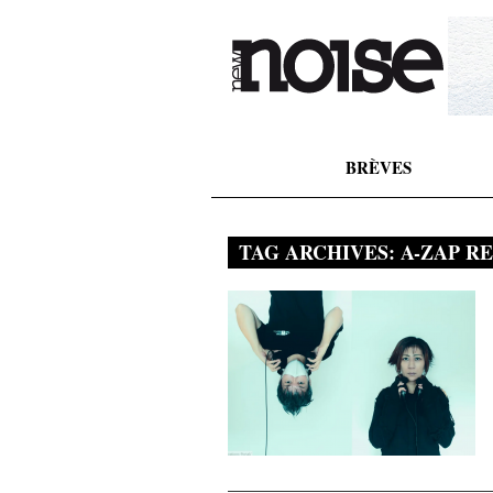
BRÈVES
TAG ARCHIVES:
A-ZAP R