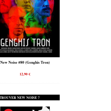
New Noise #80 (Genghis Tron)
New Noise #80 (Quicks
12,90
€
12,90
€
TROUVER NEW NOISE ?