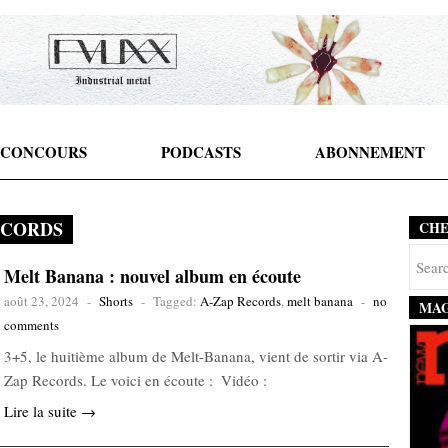
CONCOURS
PODCASTS
ABONNEMENT
ECORDS
CH
Melt Banana : nouvel album en écoute
août 23, 2024
-
Shorts
-
Tagged:
A-Zap Records
,
melt banana
-
no
MAG
comments
3+5, le huitième album de Melt-Banana, vient de sortir via A-
Zap Records. Le voici en écoute : Vidéo :
Lire la suite →