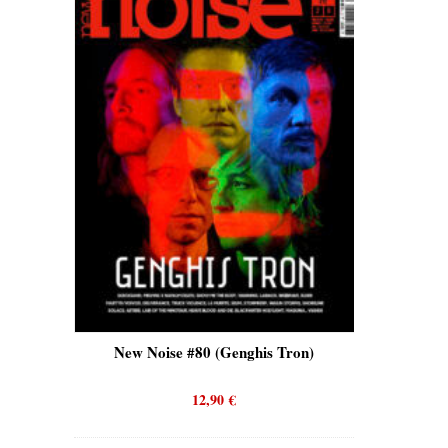
is)
New Noise #80 (Genghis Tron)
New No
12,90
€