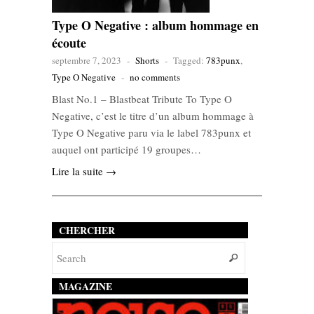
Type O Negative : album hommage en
écoute
septembre 7, 2023
-
Shorts
-
Tagged:
783punx
,
Type O Negative
-
no comments
Blast No​.​1​ – Blastbeat Tribute To Type O
Negative, c’est le titre d’un album hommage à
Type O Negative paru via le label 783punx et
auquel ont participé 19 groupes…
Lire la suite →
CHERCHER
MAGAZINE