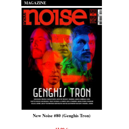
MAGAZINE
is)
New Noise #80 (Genghis Tron)
New No