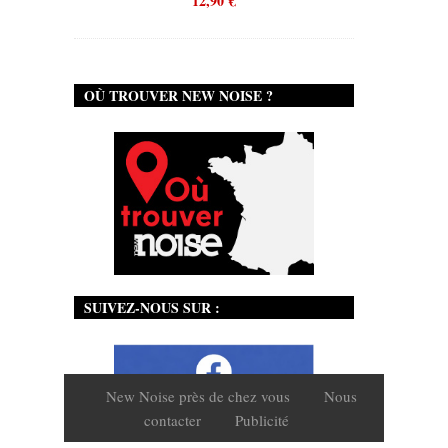
12,90
€
OÙ TROUVER NEW NOISE ?
SUIVEZ-NOUS SUR :
New Noise près de chez vous
Nous
contacter
Publicité