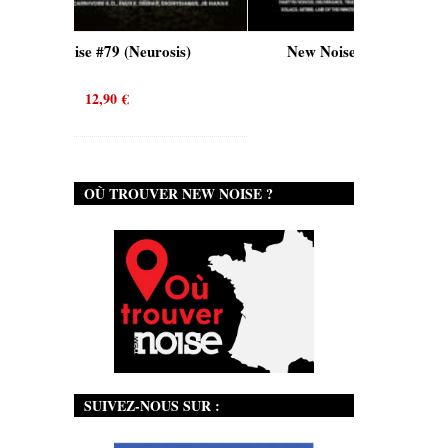
 #79 (Neurosis)
New Noise #80 (Genghis Tron)
12,90
€
12,90
€
OÙ TROUVER NEW NOISE ?
SUIVEZ-NOUS SUR :