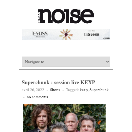
Superchunk : session live KEXP
avril 26, 2022
-
Shorts
-
Tagged:
kexp
,
Superchunk
-
no comments