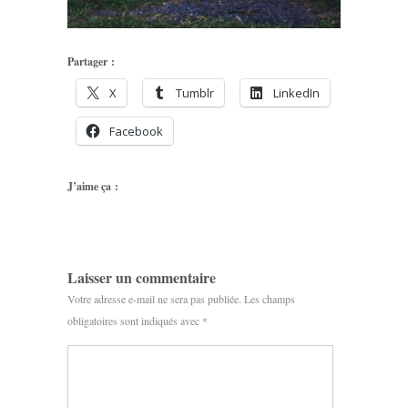
Partager :
X
Tumblr
LinkedIn
Facebook
J’aime ça :
Laisser un commentaire
Votre adresse e-mail ne sera pas publiée.
Les champs
obligatoires sont indiqués avec
*