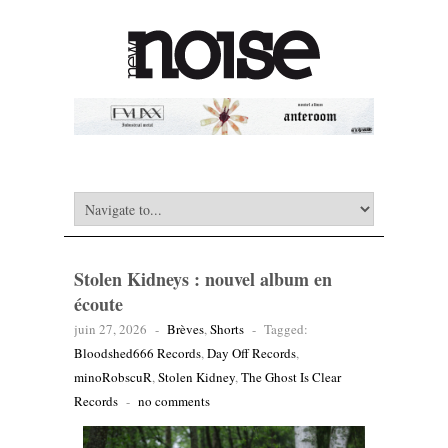
Stolen Kidneys : nouvel album en
écoute
juin 27, 2026
-
Brèves
,
Shorts
-
Tagged:
Bloodshed666 Records
,
Day Off Records
,
minoRobscuR
,
Stolen Kidney
,
The Ghost Is Clear
Records
-
no comments