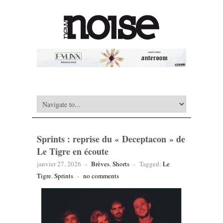
Sprints : reprise du « Deceptacon » de
Le Tigre en écoute
janvier 27, 2026
-
Brèves
,
Shorts
-
Tagged:
Le
Tigre
,
Sprints
-
no comments