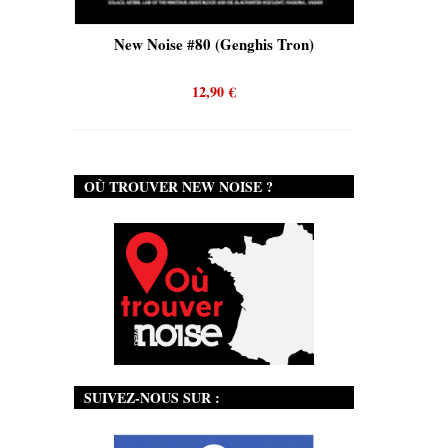
s)
New Noise #80 (Genghis Tron)
New Noi
12,90
€
OÙ TROUVER NEW NOISE ?
SUIVEZ-NOUS SUR :