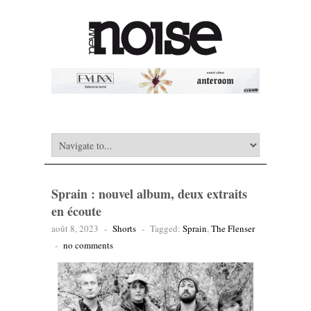
Sprain : nouvel album, deux extraits
en écoute
août 8, 2023
-
Shorts
-
Tagged:
Sprain
,
The Flenser
-
no comments