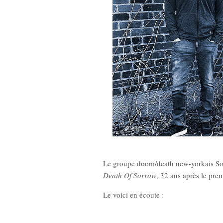
New Noise #79
12,9
Le groupe doom/death new-yorkais Sor
Death Of Sorrow
, 32 ans après le pre
Le voici en écoute :