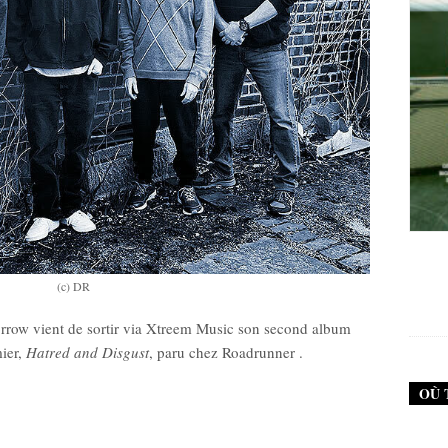
 (Neurosis)
New Noise #80 (Genghis Tron)
(c) DR
0
€
12,90
€
row vient de sortir via Xtreem Music son second album
mier,
Hatred and Disgust
, paru chez Roadrunner .
OÙ 