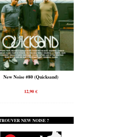
New Noise #80 (Quicksand)
New Noise #79 (Failur
12,90
€
12,90
€
TROUVER NEW NOISE ?