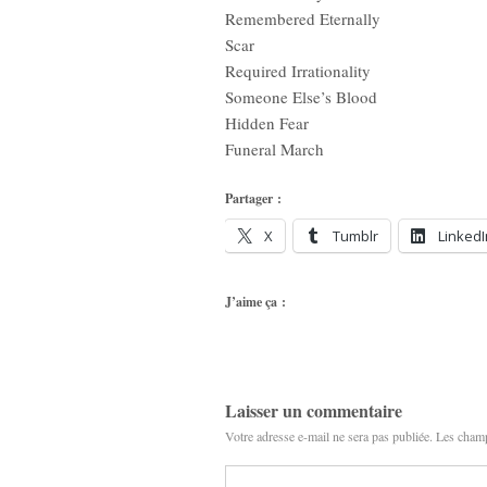
Remembered Eternally
Scar
Required Irrationality
Someone Else’s Blood
Hidden Fear
Funeral March
Partager :
X
Tumblr
LinkedI
J’aime ça :
Laisser un commentaire
Votre adresse e-mail ne sera pas publiée.
Les champ