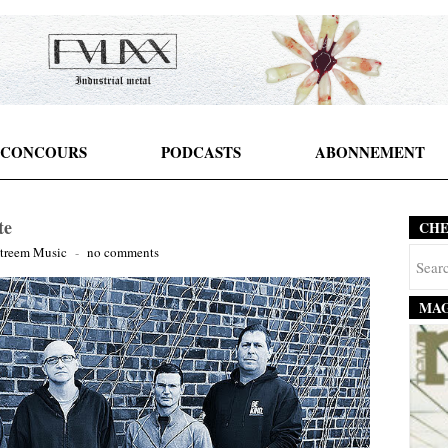
CONCOURS
PODCASTS
ABONNEMENT
te
CH
treem Music
-
no comments
MAG