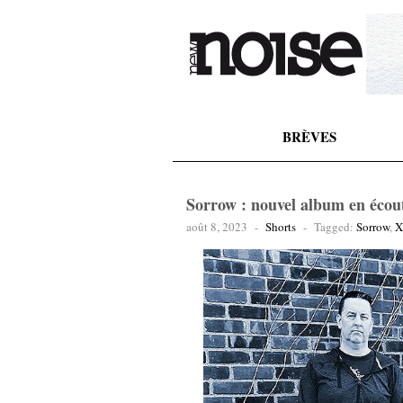
BRÈVES
Sorrow : nouvel album en écou
août 8, 2023
-
Shorts
-
Tagged:
Sorrow
,
X