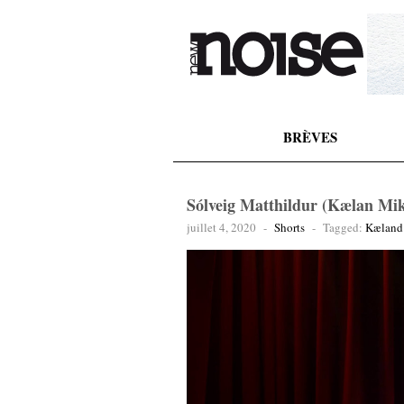
BRÈVES
Sólveig Matthildur (Kælan Mikl
juillet 4, 2020
-
Shorts
-
Tagged:
Kæland