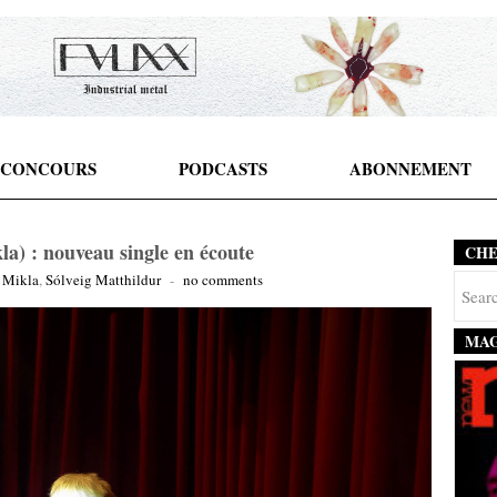
CONCOURS
PODCASTS
ABONNEMENT
a) : nouveau single en écoute
CH
 Mikla
,
Sólveig Matthildur
-
no comments
MAG