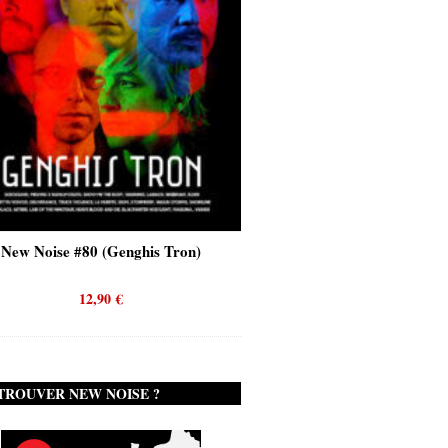
New Noise #80 (Genghis Tron)
New Noise #80 (Quicks
12,90
€
12,90
€
TROUVER NEW NOISE ?