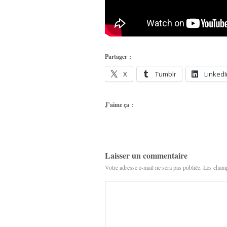
Partager :
X
Tumblr
LinkedI
J’aime ça :
Laisser un commentaire
Votre adresse e-mail ne sera pas publiée.
Les champ