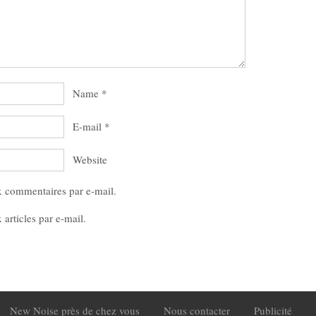
Name
*
E-mail
*
Website
x commentaires par e-mail.
articles par e-mail.
New Noise près de chez vous
Nous contacter
Publicité