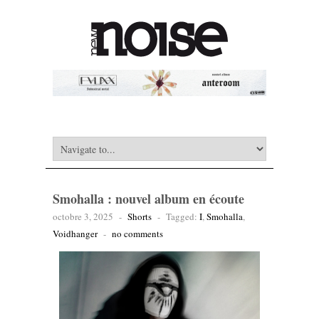
Smohalla : nouvel album en écoute
octobre 3, 2025
-
Shorts
-
Tagged:
I
,
Smohalla
,
Voidhanger
-
no comments