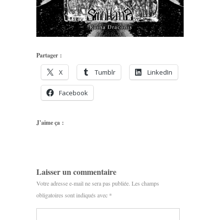
Partager :
X
Tumblr
LinkedIn
Facebook
J’aime ça :
Laisser un commentaire
Votre adresse e-mail ne sera pas publiée.
Les champs
obligatoires sont indiqués avec
*