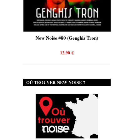
s)
New Noise #80 (Genghis Tron)
New Noi
12,90
€
OÙ TROUVER NEW NOISE ?