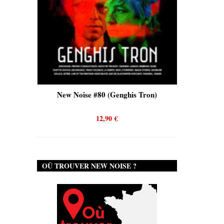
ew Noise #80 (Genghis Tron)
New Noise #80 (Quicksan
12,90
€
12,90
€
OÙ TROUVER NEW NOISE ?