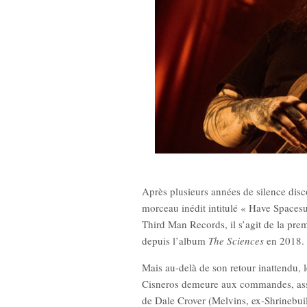
New Noise #79
Après plusieurs années de silence disc
12,9
morceau inédit intitulé « Have Spacesui
Third Man Records, il s’agit de la pr
depuis l’album
The Sciences
en 2018.
Mais au-delà de son retour inattendu, 
Cisneros demeure aux commandes, assur
de Dale Crover (Melvins, ex-Shrinebuil