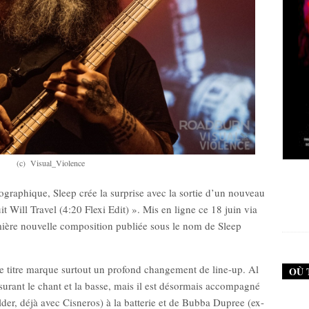
(c) Visual_Violence
 (Neurosis)
New Noise #80 (Genghis Tron)
ographique, Sleep crée la surprise avec la sortie d’un nouveau
0
€
12,90
€
t Will Travel (4:20 Flexi Edit) ». Mis en ligne ce 18 juin via
emière nouvelle composition publiée sous le nom de Sleep
le titre marque surtout un profond changement de line-up. Al
OÙ 
ant le chant et la basse, mais il est désormais accompagné
der, déjà avec Cisneros) à la batterie et de Bubba Dupree (ex-