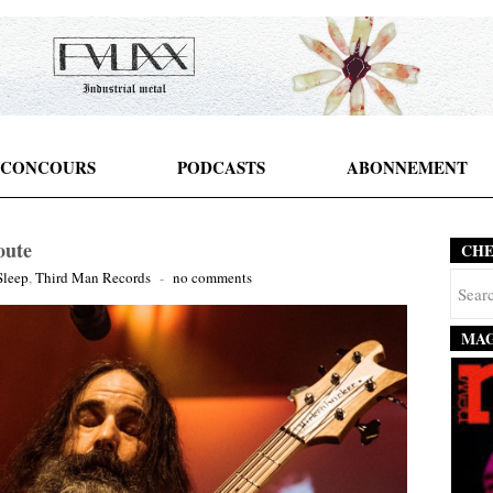
CONCOURS
PODCASTS
ABONNEMENT
oute
CH
Sleep
,
Third Man Records
-
no comments
MAG