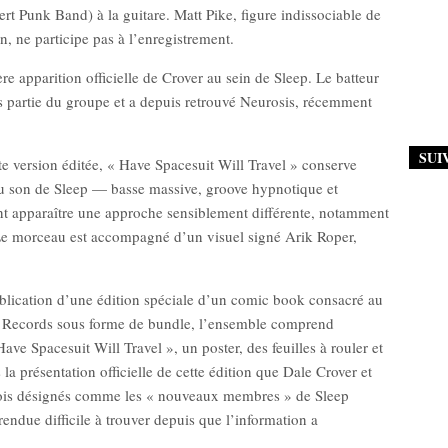
t Punk Band) à la guitare. Matt Pike, figure indissociable de
n, ne participe pas à l’enregistrement.
re apparition officielle de Crover au sein de Sleep. Le batteur
s partie du groupe et a depuis retrouvé Neurosis, récemment
SUI
e version éditée, « Have Spacesuit Will Travel » conserve
du son de Sleep — basse massive, groove hypnotique et
t apparaître une approche sensiblement différente, notamment
. Le morceau est accompagné d’un visuel signé Arik Roper,
lication d’une édition spéciale d’un comic book consacré au
 Records sous forme de bundle, l’ensemble comprend
ave Spacesuit Will Travel », un poster, des feuilles à rouler et
s la présentation officielle de cette édition que Dale Crover et
fois désignés comme les « nouveaux membres » de Sleep
rendue difficile à trouver depuis que l’information a