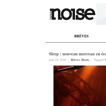
BRÈVES
Sleep : nouveau morceau en éc
juin 18, 2026
-
Brèves
,
Shorts
-
Tagged: