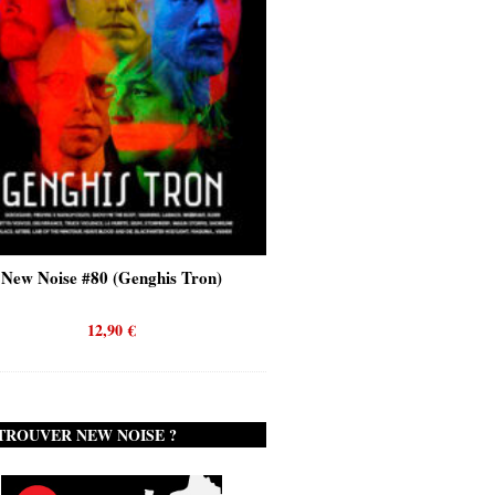
New Noise #80 (Quicksand)
New Noise #79 (Failur
12,90
€
12,90
€
TROUVER NEW NOISE ?