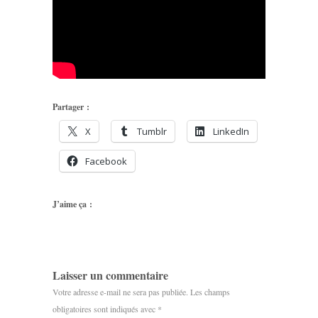
Partager :
X
Tumblr
LinkedIn
Facebook
J’aime ça :
Laisser un commentaire
Votre adresse e-mail ne sera pas publiée.
Les champs
obligatoires sont indiqués avec
*