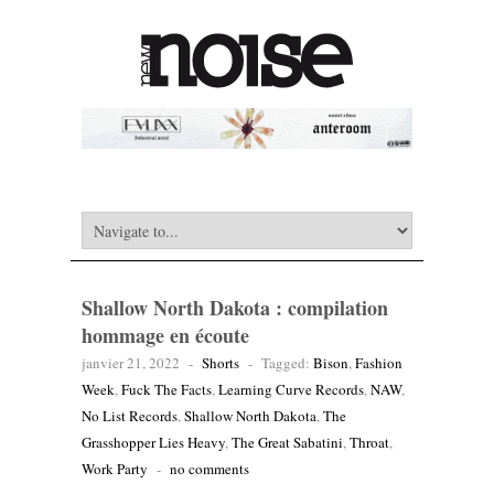
Shallow North Dakota : compilation
hommage en écoute
janvier 21, 2022
-
Shorts
-
Tagged:
Bison
,
Fashion
Week
,
Fuck The Facts
,
Learning Curve Records
,
NAW
,
No List Records
,
Shallow North Dakota
,
The
Grasshopper Lies Heavy
,
The Great Sabatini
,
Throat
,
Work Party
-
no comments