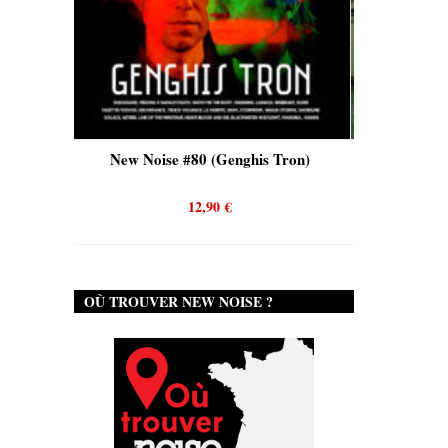
New Noise #80 (Genghis Tron)
New Noise #80 (Quicksa
12,90
€
12,90
€
OÙ TROUVER NEW NOISE ?