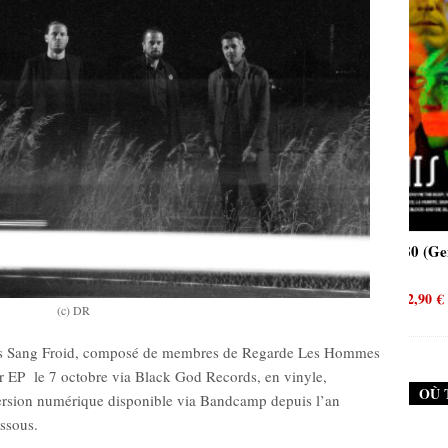
 (Neurosis)
New Noise #80 (Genghis Tron)
0
€
12,90
€
(c) DR
ais Sang Froid, composé de membres de Regarde Les Hommes
er EP le 7 octobre via Black God Records, en vinyle,
OÙ 
 version numérique disponible via Bandcamp depuis l’an
ssous.