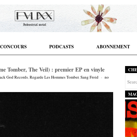
CONCOURS
PODCASTS
ABONNEMENT
e Tomber, The Veil) : premier EP en vinyle
CH
ack God Records
,
Regarde Les Hommes Tomber
,
Sang Froid
-
no
MAG