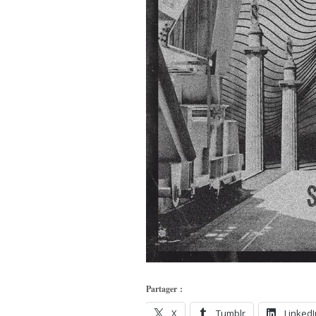
Partager :
X
Tumblr
LinkedI