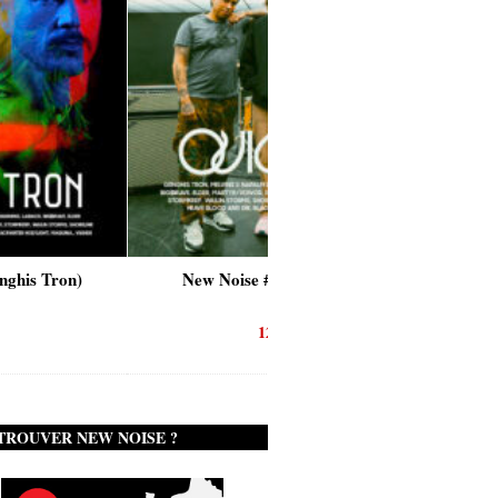
New Noise #80 (Quicksand)
New Noise #79 (Failur
12,90
€
12,90
€
TROUVER NEW NOISE ?