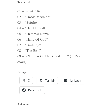
Tracklist :
01 – “Snakebite”
02 – “Doom Machine”
03 – “Spitfire”
04 – “Hard To Kill”
05 – “Hammer Down”
06 – “Hand Of God”
07 – “Brutality”
08 – “The Best”
09 – “Children Of The Revolution” (T. Rex
cover)
Partager :
X
Tumblr
LinkedIn
Facebook
J’aime ça :