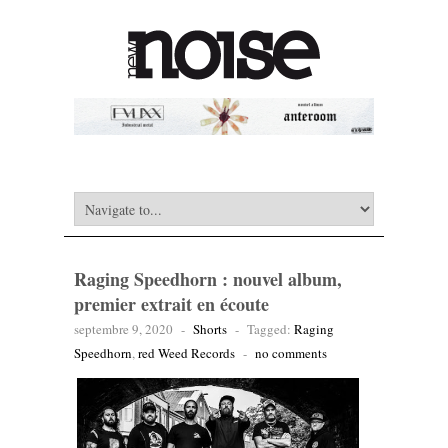
Raging Speedhorn : nouvel album,
premier extrait en écoute
septembre 9, 2020
-
Shorts
-
Tagged:
Raging
Speedhorn
,
red Weed Records
-
no comments