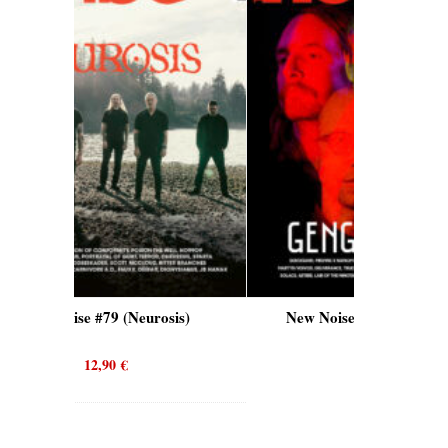
#79 (Neurosis)
New Noise #80 (Genghis Tron)
2,90
€
12,90
€