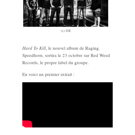
(c) DR
Hard To Kill
, le nouvel album de Raging
Speedhorn, sortira le 23 octobre sur Red Weed
Records, le propre label du groupe.
En voici un premier extrait :