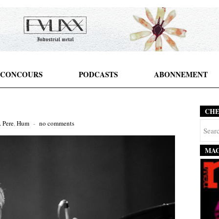
CONCOURS
PODCASTS
ABONNEMENT
CH
. Pere
,
Hum
-
no comments
MAG