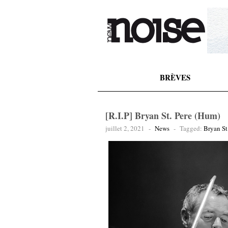
BRÈVES
[R.I.P] Bryan St. Pere (Hum)
juillet 2, 2021
-
News
-
Tagged:
Bryan St