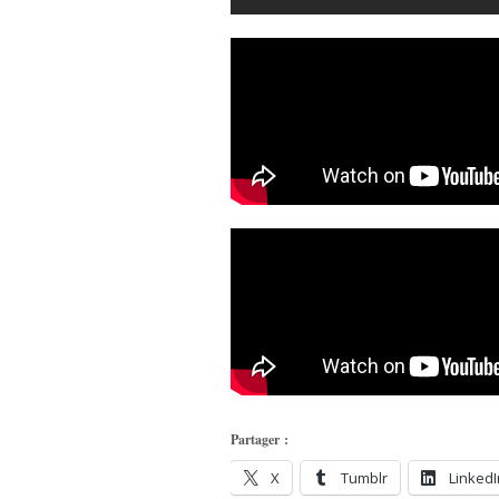
Partager :
X
Tumblr
LinkedI