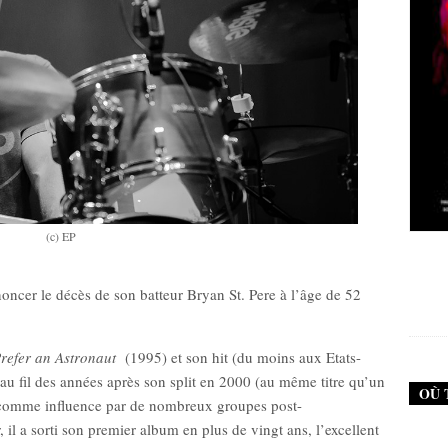
(c) EP
New Noise #79 (Neurosis)
New Noise #8
ncer le décès de son batteur Bryan St. Pere à l’âge de 52
12,90
€
1
refer an Astronaut
(1995) et son hit (du moins aux Etats-
au fil des années après son split en 2000 (au même titre qu’un
OÙ 
té comme influence par de nombreux groupes post-
il a sorti son premier album en plus de vingt ans, l’excellent