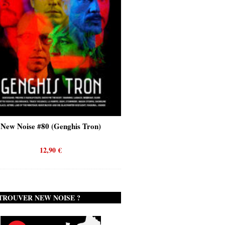
0 (Genghis Tron)
New Noise #80 (Quicksand)
2,90
€
12,90
€
TROUVER NEW NOISE ?