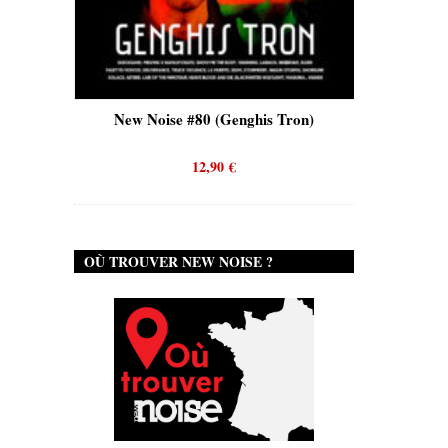
is)
New Noise #80 (Genghis Tron)
New No
12,90
€
OÙ TROUVER NEW NOISE ?