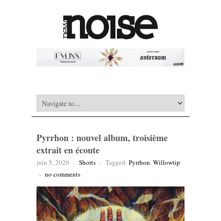
Pyrrhon : nouvel album, troisième
extrait en écoute
juin 5, 2020
-
Shorts
-
Tagged:
Pyrrhon
,
Willowtip
-
no comments