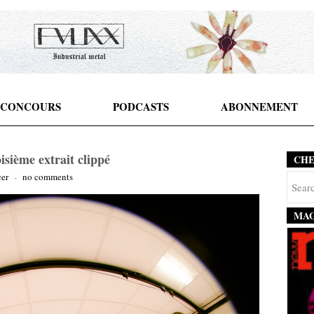
CONCOURS
PODCASTS
ABONNEMENT
isième extrait clippé
CH
cer
-
no comments
MAG