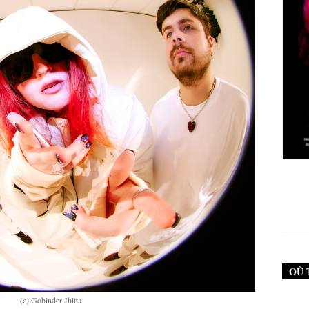
oise #79 (Neurosis)
New Noise #80 (Genghis Tron)
12,90
€
12,90
€
OÙ 
(c) Gobinder Jhitta