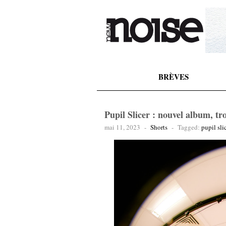
BRÈVES
Pupil Slicer : nouvel album, tro
mai 11, 2023
-
Shorts
-
Tagged:
pupil sli