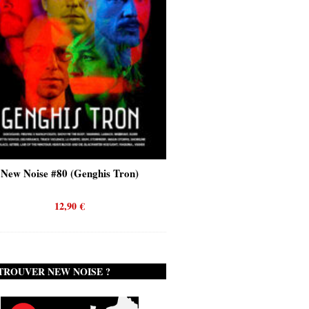
New Noise #80 (Quicksand)
New Noise #79
12,90
€
12,9
TROUVER NEW NOISE ?