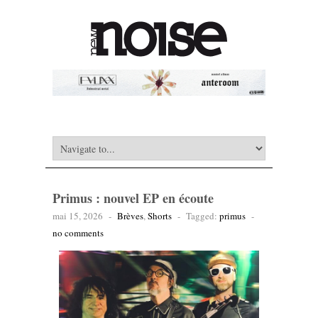
Primus : nouvel EP en écoute
mai 15, 2026
-
Brèves
,
Shorts
-
Tagged:
primus
-
no comments