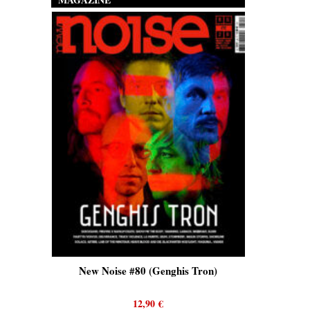
New Noise #80 (Genghis Tron)
New Noise #80 (Q
12,90
€
12,90
€