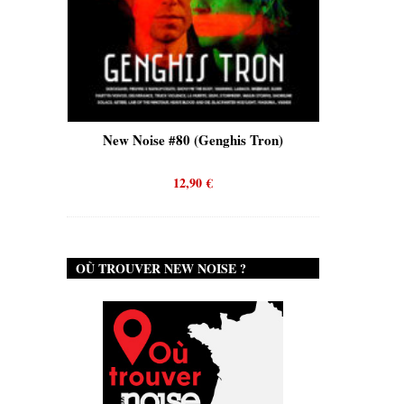
is)
New Noise #80 (Genghis Tron)
New No
12,90
€
OÙ TROUVER NEW NOISE ?