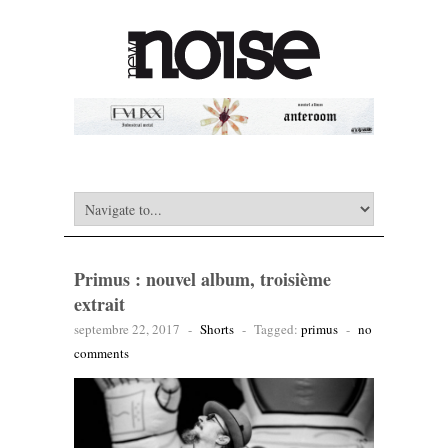
Primus : nouvel album, troisième
extrait
septembre 22, 2017
-
Shorts
-
Tagged:
primus
-
no
comments