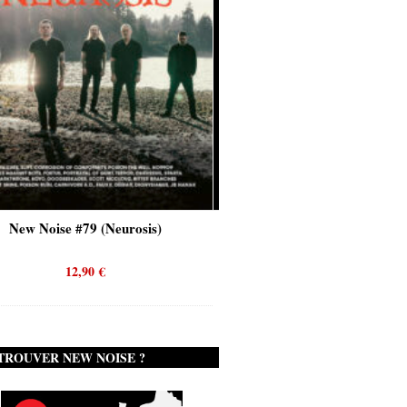
New Noise #80 (Genghis Tron)
12,90
€
TROUVER NEW NOISE ?