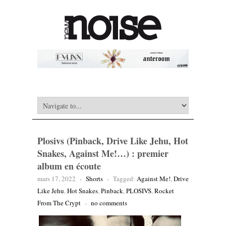
Plosivs (Pinback, Drive Like Jehu, Hot
Snakes, Against Me!…) : premier
album en écoute
mars 17, 2022
-
Shorts
-
Tagged:
Against Me!
,
Drive
Like Jehu
,
Hot Snakes
,
Pinback
,
PLOSIVS
,
Rocket
From The Crypt
-
no comments