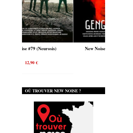
 #79 (Neurosis)
New Noise #80 (Genghis Tron)
12,90
€
12,90
€
OÙ TROUVER NEW NOISE ?