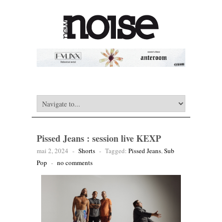
Pissed Jeans : session live KEXP
mai 2, 2024
-
Shorts
-
Tagged:
Pissed Jeans
,
Sub
Pop
-
no comments