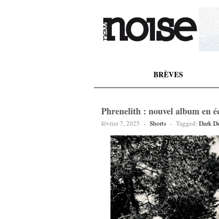
BRÈVES
Phrenelith : nouvel album en é
février 7, 2025
-
Shorts
-
Tagged:
Dark D