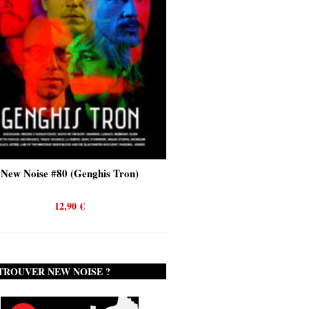
enghis Tron)
New Noise #80 (Quicksand)
€
12,90
€
TROUVER NEW NOISE ?