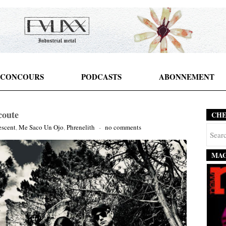
CONCOURS
PODCASTS
ABONNEMENT
coute
CH
escent
,
Me Saco Un Ojo
,
Phrenelith
-
no comments
MAG