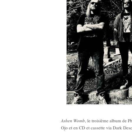
Ashen Womb
, le troisième album de Ph
Ojo et en CD et cassette via Dark Desc