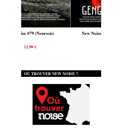
#79 (Neurosis)
New Noise #80 (Genghis Tron)
2,90
€
12,90
€
OÙ TROUVER NEW NOISE ?