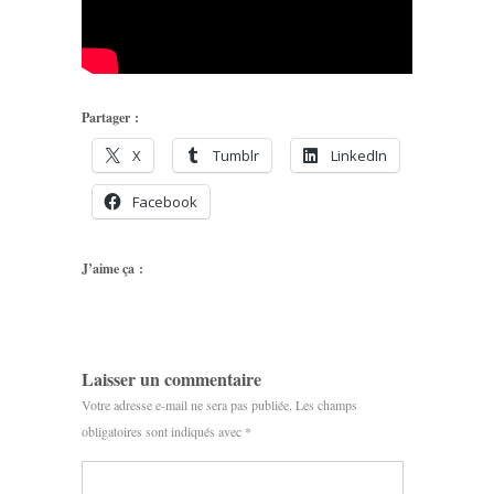
Partager :
X
Tumblr
LinkedIn
Facebook
J’aime ça :
Laisser un commentaire
Votre adresse e-mail ne sera pas publiée.
Les champs
obligatoires sont indiqués avec
*