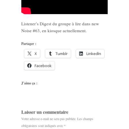
Listener’s Digest du groupe à lire dans new
Noise #63, en kiosque actuellement.
Partager :
X
Tumblr
LinkedIn
Facebook
J’aime ça :
Laisser un commentaire
Votre adresse e-mail ne sera pas publiée.
Les champs
obligatoires sont indiqués avec
*