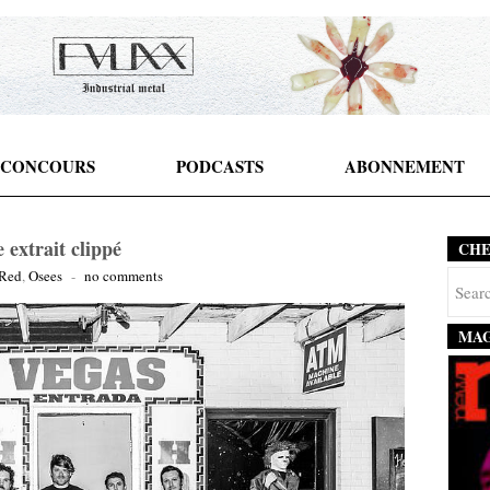
CONCOURS
PODCASTS
ABONNEMENT
 extrait clippé
CH
 Red
,
Osees
-
no comments
MAG