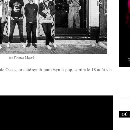
(c) Titouan Massé
de Osees, orienté synth-punk/synth-pop, sortira le 18 août via
New Noise #79 (Neurosis)
New Noi
12,90
€
OÙ 