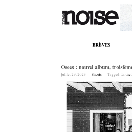
BRÈVES
Osees : nouvel album, troisième
juillet 29, 2023
-
Shorts
-
Tagged:
In the