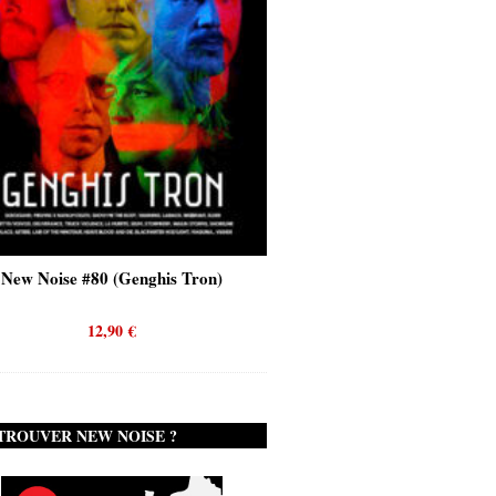
se #80 (Genghis Tron)
New Noise #80 (Quicksand)
12,90
€
12,90
€
TROUVER NEW NOISE ?